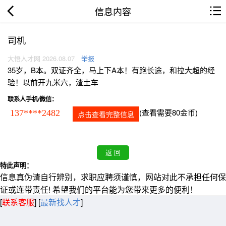
信息内容
司机
大悟人才网 2026.08.07
举报
35岁，B本。双证齐全，马上下A本！有跑长途，和拉大超的经
验！以前开九米六，渣土车
联系人手机/微信：
(查看需要80金币)
137****2482
点击查看完整信息
特此声明：
信息真伪请自行辨别，求职应聘须谨慎，网站对此不承担任何保
证或连带责任! 希望我们的平台能为您带来更多的便利！
[
联系客服
]
[
最新找人才
]